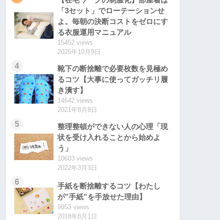
【在宅ワークの制服化】部屋着は
「3セット」でローテーションせ
よ。毎朝の決断コストをゼロにす
る衣服運用マニュアル
15452 views
2025年10月9日
4
靴下の断捨離で必要枚数を見極め
るコツ【大事に使ってガッチリ履
き潰す】
14642 views
2021年8月8日
5
整理整頓ができない人の心理「現
状を受け入れることから始めよ
う」
10603 views
2022年3月3日
6
手紙を断捨離するコツ【わたし
が”手紙”を手放せた理由】
9853 views
2018年8月1日