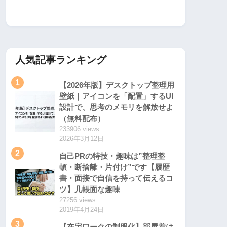
人気記事ランキング
1
【2026年版】デスクトップ整理用
壁紙｜アイコンを「配置」するUI
設計で、思考のメモリを解放せよ
（無料配布）
233906 views
2026年3月12日
2
自己PRの特技・趣味は”整理整
頓・断捨離・片付け”です【履歴
書・面接で自信を持って伝えるコ
ツ】几帳面な趣味
27256 views
2019年4月24日
3