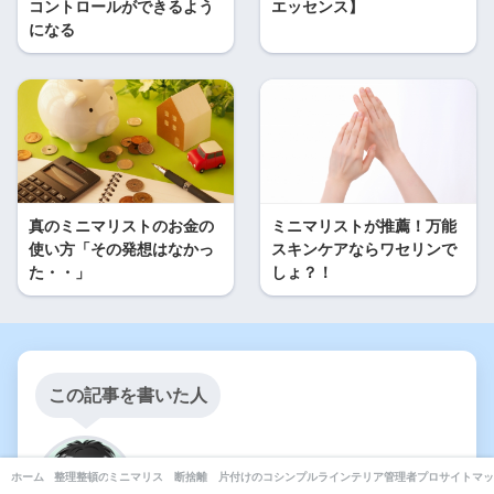
コントロールができるよう
エッセンス】
になる
真のミニマリストのお金の
ミニマリストが推薦！万能
使い方「その発想はなかっ
スキンケアならワセリンで
た・・」
しょ？！
この記事を書いた人
ぐっど
ホーム
整理整頓のコツ
ミニマリストの部屋
断捨離
片付けのコツ
シンプルライフ
インテリア・収納
管理者プロフィール
サイトマッ