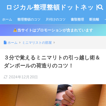
ロジカル整理整頓ドットネット
ホーム
整理整頓のコツ
片付けのコツ
書類整理
断捨離
当サイトはプロモーションが含まれています
ホーム
ミニマリストの部屋
３分で覚えるミニマリトの引っ越し術＆
ダンボールの荷造りのコツ！
2024年12月20日