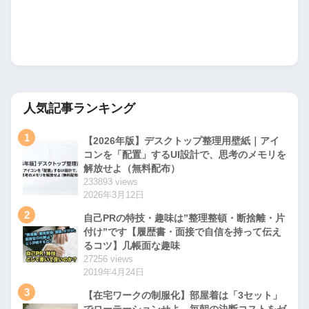
人気記事ランキング
1
【2026年版】デスクトップ整理用壁紙｜アイ
コンを「配置」するUI設計で、思考のメモリを
解放せよ（無料配布）
233893 views
2026年3月12日
2
自己PRの特技・趣味は”整理整頓・断捨離・片
付け”です【履歴書・面接で自信を持って伝え
るコツ】几帳面な趣味
27256 views
2019年4月24日
3
【在宅ワークの制服化】部屋着は「3セット」
でローテーションせよ。毎朝の決断コストをゼ