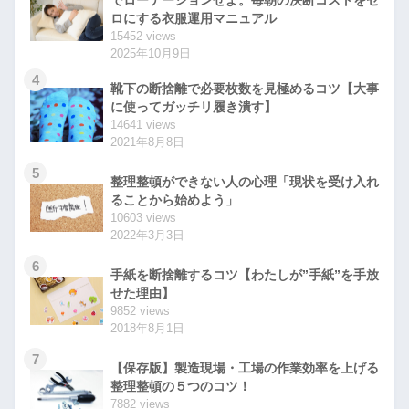
ロにする衣服運用マニュアル
15452 views
2025年10月9日
4
靴下の断捨離で必要枚数を見極めるコツ【大事
に使ってガッチリ履き潰す】
14641 views
2021年8月8日
5
整理整頓ができない人の心理「現状を受け入れ
ることから始めよう」
10603 views
2022年3月3日
6
手紙を断捨離するコツ【わたしが”手紙”を手放
せた理由】
9852 views
2018年8月1日
7
【保存版】製造現場・工場の作業効率を上げる
整理整頓の５つのコツ！
7882 views