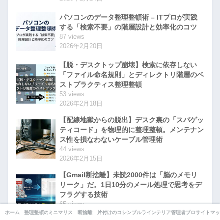
パソコンのデータ整理整頓術 – ITプロが実践
する「検索不要」の階層設計と効率化のコツ
87 views
2026年2月20日
【脱・デスクトップ崩壊】検索に依存しない
「ファイル命名規則」とディレクトリ階層のベ
ストプラクティス整理整頓
53 views
2026年2月18日
【配線地獄からの脱出】デスク裏の「スパゲッ
ティコード」を物理的に整理整頓。メンテナン
ス性を損なわないケーブル管理術
44 views
2026年2月15日
【Gmail断捨離】未読2000件は「脳のメモリ
リーク」だ。1日10分のメール処理で思考をデ
フラグする技術
65 views
2026年2月3日
ホーム
整理整頓のコツ
ミニマリストの部屋
断捨離
片付けのコツ
シンプルライフ
インテリア・収納
管理者プロフィール
サイトマッ