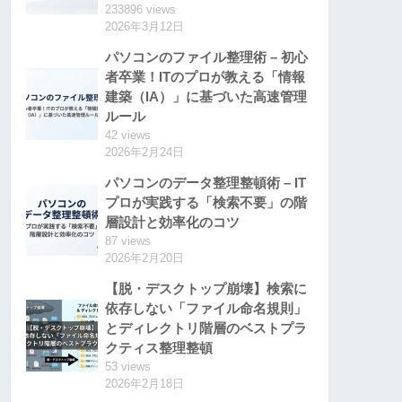
233896 views
2026年3月12日
パソコンのファイル整理術 – 初心
者卒業！ITのプロが教える「情報
建築（IA）」に基づいた高速管理
ルール
42 views
2026年2月24日
パソコンのデータ整理整頓術 – IT
プロが実践する「検索不要」の階
層設計と効率化のコツ
87 views
2026年2月20日
【脱・デスクトップ崩壊】検索に
依存しない「ファイル命名規則」
とディレクトリ階層のベストプラ
クティス整理整頓
53 views
2026年2月18日