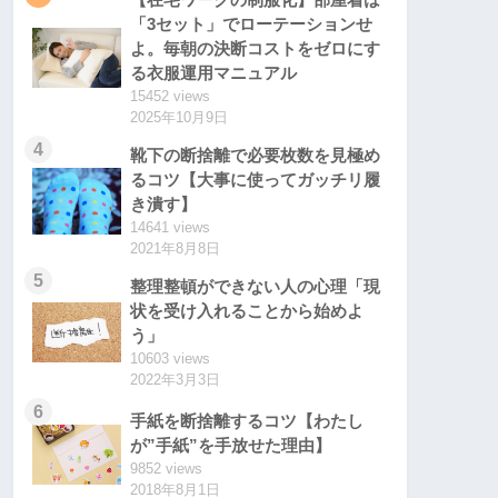
【在宅ワークの制服化】部屋着は
「3セット」でローテーションせ
よ。毎朝の決断コストをゼロにす
る衣服運用マニュアル
15452 views
2025年10月9日
4
靴下の断捨離で必要枚数を見極め
るコツ【大事に使ってガッチリ履
き潰す】
14641 views
2021年8月8日
5
整理整頓ができない人の心理「現
状を受け入れることから始めよ
う」
10603 views
2022年3月3日
6
手紙を断捨離するコツ【わたし
が”手紙”を手放せた理由】
9852 views
2018年8月1日