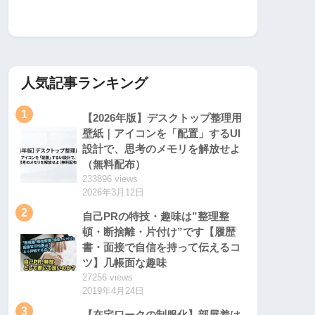
人気記事ランキング
1
【2026年版】デスクトップ整理用
壁紙｜アイコンを「配置」するUI
設計で、思考のメモリを解放せよ
（無料配布）
233896 views
2026年3月12日
2
自己PRの特技・趣味は”整理整
頓・断捨離・片付け”です【履歴
書・面接で自信を持って伝えるコ
ツ】几帳面な趣味
27256 views
2019年4月24日
3