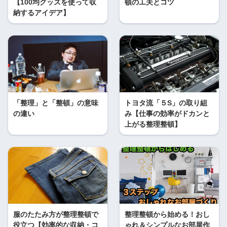
【100均グッズを使って収
頓の工夫とコツ
納するアイデア】
「整理」と「整頓」の意味
トヨタ流「５S」の取り組
の違い
み【仕事の効率がドカンと
上がる整理整頓】
服のたたみ方が整理整頓で
整理整頓から始める！おし
役立つ【効率的な収納・コ
ゃれ＆シンプルなお部屋作