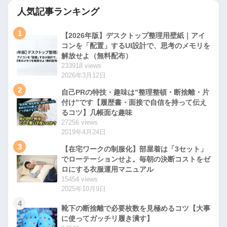
人気記事ランキング
1
【2026年版】デスクトップ整理用壁紙｜アイ
コンを「配置」するUI設計で、思考のメモリを
解放せよ（無料配布）
233918 views
2026年3月12日
2
自己PRの特技・趣味は”整理整頓・断捨離・片
付け”です【履歴書・面接で自信を持って伝え
るコツ】几帳面な趣味
27256 views
2019年4月24日
3
【在宅ワークの制服化】部屋着は「3セット」
でローテーションせよ。毎朝の決断コストをゼ
ロにする衣服運用マニュアル
15454 views
2025年10月9日
4
靴下の断捨離で必要枚数を見極めるコツ【大事
に使ってガッチリ履き潰す】