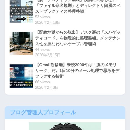
「ファイル命名規則」とディレクトリ階層のベ
ストプラクティス整理整頓
53 views
2026年2月18日
【配線地獄からの脱出】デスク裏の「スパゲッ
ティコード」を物理的に整理整頓。メンテナン
ス性を損なわないケーブル管理術
44 views
2026年2月15日
【Gmail断捨離】未読2000件は「脳のメモリ
リーク」だ。1日10分のメール処理で思考をデ
フラグする技術
66 views
2026年2月3日
ブログ管理人プロフィール