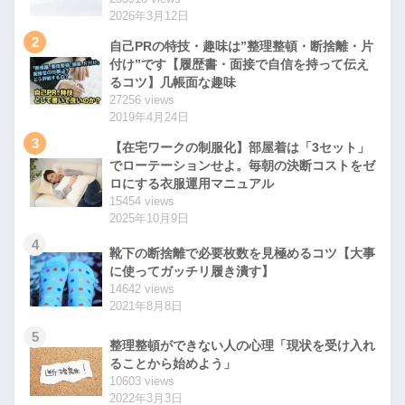
2026年3月12日
2
自己PRの特技・趣味は”整理整頓・断捨離・片
付け”です【履歴書・面接で自信を持って伝え
るコツ】几帳面な趣味
27256 views
2019年4月24日
3
【在宅ワークの制服化】部屋着は「3セット」
でローテーションせよ。毎朝の決断コストをゼ
ロにする衣服運用マニュアル
15454 views
2025年10月9日
4
靴下の断捨離で必要枚数を見極めるコツ【大事
に使ってガッチリ履き潰す】
14642 views
2021年8月8日
5
整理整頓ができない人の心理「現状を受け入れ
ることから始めよう」
10603 views
2022年3月3日