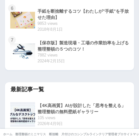
6
手紙を断捨離するコツ【わたしが”手紙”を手放
せた理由】
9853 views
2018年8月1日
7
【保存版】製造現場・工場の作業効率を上げる
整理整頓の５つのコツ！
7882 views
2024年2月15日
最新記事一覧
【4K高画質】AIが設計した「思考を整える」
整理整頓の無料壁紙ギャラリー
105 views
2026年4月9日
ホーム
整理整頓のコツ
ミニマリストの部屋
断捨離
片付けのコツ
シンプルライフ
インテリア・収納
管理者プロフィール
サイトマッ
【2026年版】デスクトップ整理用壁紙｜アイ