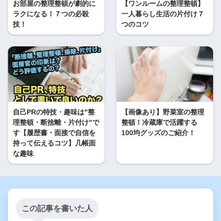
お部屋の整理整頓が劇的に
【ワンルームの整理整頓】
ラクになる！７つの必殺
一人暮らし生活の片付け７
技！
つのコツ
自己PRの特技・趣味は"整
【画像あり】野菜室の整理
理整頓・断捨離・片付け"で
整頓！冷蔵庫で活躍する
す【履歴書・面接で自信を
100均グッズのご紹介！
持って伝えるコツ】几帳面
な趣味
この記事を書いた人