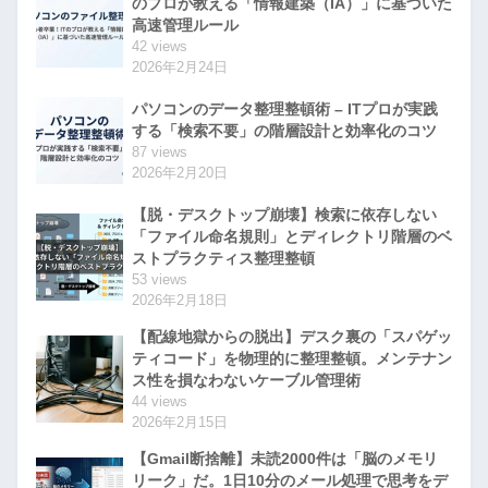
のプロが教える「情報建築（IA）」に基づいた
高速管理ルール
42 views
2026年2月24日
パソコンのデータ整理整頓術 – ITプロが実践
する「検索不要」の階層設計と効率化のコツ
87 views
2026年2月20日
【脱・デスクトップ崩壊】検索に依存しない
「ファイル命名規則」とディレクトリ階層のベ
ストプラクティス整理整頓
53 views
2026年2月18日
【配線地獄からの脱出】デスク裏の「スパゲッ
ティコード」を物理的に整理整頓。メンテナン
ス性を損なわないケーブル管理術
44 views
2026年2月15日
【Gmail断捨離】未読2000件は「脳のメモリ
リーク」だ。1日10分のメール処理で思考をデ