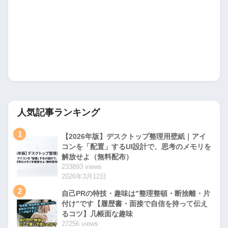
人気記事ランキング
1
【2026年版】デスクトップ整理用壁紙｜アイ
コンを「配置」するUI設計で、思考のメモリを
解放せよ（無料配布）
233893 views
2026年3月12日
2
自己PRの特技・趣味は”整理整頓・断捨離・片
付け”です【履歴書・面接で自信を持って伝え
るコツ】几帳面な趣味
27256 views