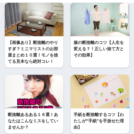
【画像あり】断捨離のやり
服の断捨離のコツ【人生を
すぎ？ミニマリストのお部
変える？！正しい捨て方と
屋まとめ１０選！モノを捨
その効果】
てる見本なら絶対コレ！
断捨離あるある１６選！あ
手紙を断捨離するコツ【わ
なたはこんなミスをしてい
たしが"手紙"を手放せた理
ませんか？
由】