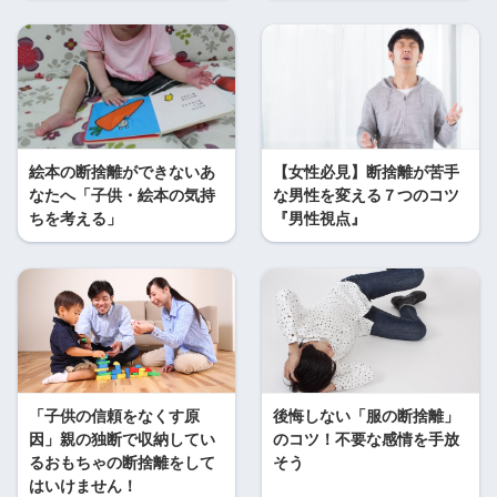
絵本の断捨離ができないあ
【女性必見】断捨離が苦手
なたへ「子供・絵本の気持
な男性を変える７つのコツ
ちを考える」
『男性視点』
「子供の信頼をなくす原
後悔しない「服の断捨離」
因」親の独断で収納してい
のコツ！不要な感情を手放
るおもちゃの断捨離をして
そう
はいけません！