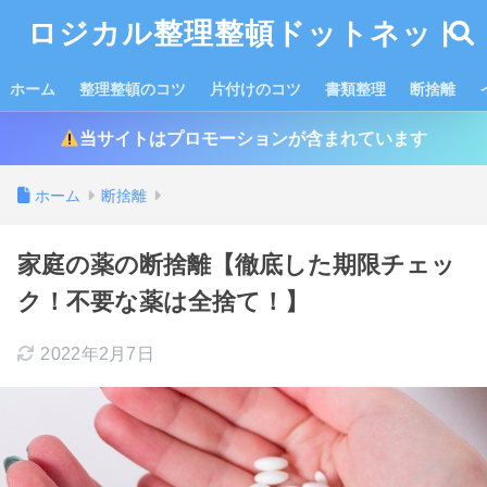
ロジカル整理整頓ドットネット
ホーム
整理整頓のコツ
片付けのコツ
書類整理
断捨離
当サイトはプロモーションが含まれています
ホーム
断捨離
家庭の薬の断捨離【徹底した期限チェッ
ク！不要な薬は全捨て！】
2022年2月7日