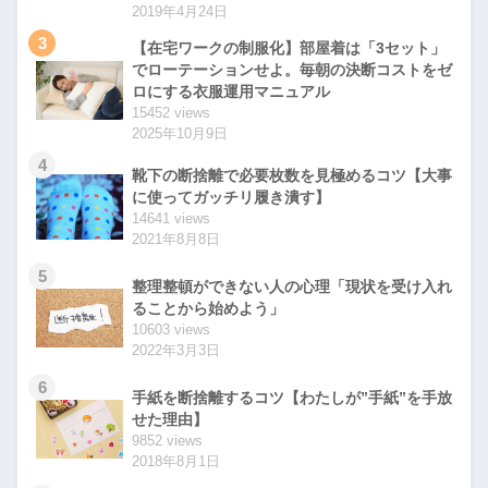
2019年4月24日
3
【在宅ワークの制服化】部屋着は「3セット」
でローテーションせよ。毎朝の決断コストをゼ
ロにする衣服運用マニュアル
15452 views
2025年10月9日
4
靴下の断捨離で必要枚数を見極めるコツ【大事
に使ってガッチリ履き潰す】
14641 views
2021年8月8日
5
整理整頓ができない人の心理「現状を受け入れ
ることから始めよう」
10603 views
2022年3月3日
6
手紙を断捨離するコツ【わたしが”手紙”を手放
せた理由】
9852 views
2018年8月1日