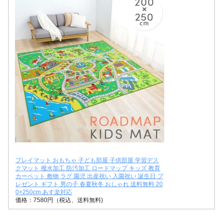
プレイマット おもちゃ 子ども部屋 子供部屋 学習デス
クマット 撥水加工 防汚加工 ロードマップ キッズ 教育
カーペット 敷物 ラグ 園児 出産祝い 入園祝い 誕生日 プ
レゼント ギフト 男の子 春夏秋冬 おしゃれ 送料無料 20
0×250cm あす楽対応
価格：7580円（税込、送料無料)