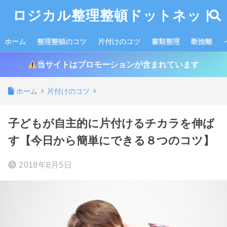
ロジカル整理整頓ドットネット
ホーム
整理整頓のコツ
片付けのコツ
書類整理
断捨離
当サイトはプロモーションが含まれています
ホーム
片付けのコツ
子どもが自主的に片付けるチカラを伸ば
す【今日から簡単にできる８つのコツ】
2018年8月5日