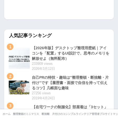
人気記事ランキング
1
【2026年版】デスクトップ整理用壁紙｜アイ
コンを「配置」するUI設計で、思考のメモリを
解放せよ（無料配布）
233909 views
2026年3月12日
2
自己PRの特技・趣味は”整理整頓・断捨離・片
付け”です【履歴書・面接で自信を持って伝え
るコツ】几帳面な趣味
27256 views
2019年4月24日
3
【在宅ワークの制服化】部屋着は「3セット」
でローテーションせよ。毎朝の決断コストをゼ
ホーム
整理整頓のコツ
ミニマリストの部屋
断捨離
片付けのコツ
シンプルライフ
インテリア・収納
管理者プロフィール
サイトマッ
ロにする衣服運用マニュアル