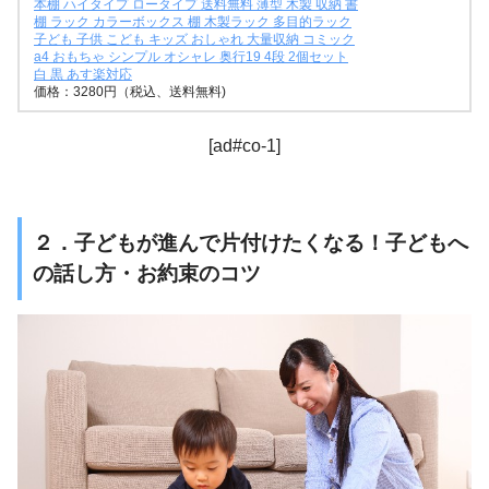
本棚 ハイタイプ ロータイプ 送料無料 薄型 木製 収納 書
棚 ラック カラーボックス 棚 木製ラック 多目的ラック
子ども 子供 こども キッズ おしゃれ 大量収納 コミック
a4 おもちゃ シンプル オシャレ 奥行19 4段 2個セット
白 黒 あす楽対応
価格：3280円（税込、送料無料)
[ad#co-1]
２．子どもが進んで片付けたくなる！子どもへ
の話し方・お約束のコツ