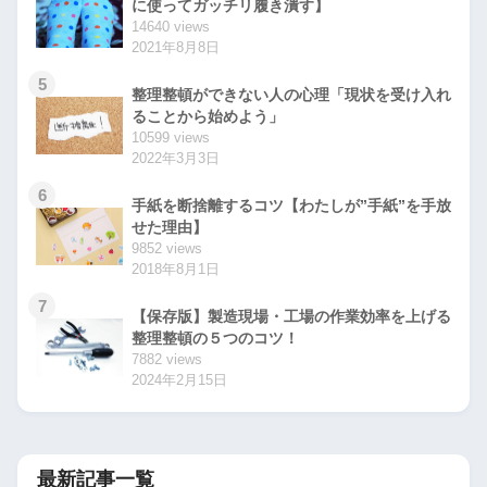
に使ってガッチリ履き潰す】
14640 views
2021年8月8日
5
整理整頓ができない人の心理「現状を受け入れ
ることから始めよう」
10599 views
2022年3月3日
6
手紙を断捨離するコツ【わたしが”手紙”を手放
せた理由】
9852 views
2018年8月1日
7
【保存版】製造現場・工場の作業効率を上げる
整理整頓の５つのコツ！
7882 views
2024年2月15日
最新記事一覧