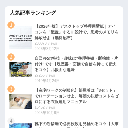
人気記事ランキング
1
【2026年版】デスクトップ整理用壁紙｜アイ
コンを「配置」するUI設計で、思考のメモリを
解放せよ（無料配布）
233873 views
2026年3月12日
2
自己PRの特技・趣味は”整理整頓・断捨離・片
付け”です【履歴書・面接で自信を持って伝え
るコツ】几帳面な趣味
27256 views
2019年4月24日
3
【在宅ワークの制服化】部屋着は「3セット」
でローテーションせよ。毎朝の決断コストをゼ
ロにする衣服運用マニュアル
15452 views
2025年10月9日
4
靴下の断捨離で必要枚数を見極めるコツ【大事