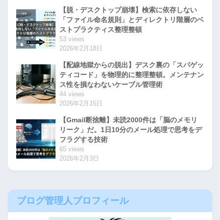
【脱・デスクトップ崩壊】検索に依存しない
「ファイル命名規則」とディレクトリ階層のベ
ストプラクティス整理整頓
53 views
2026年2月18日
【配線地獄からの脱出】デスク裏の「スパゲッ
ティコード」を物理的に整理整頓。メンテナン
ス性を損なわないケーブル管理術
44 views
2026年2月15日
【Gmail断捨離】未読2000件は「脳のメモリ
リーク」だ。1日10分のメール処理で思考をデ
フラグする技術
65 views
2026年2月3日
ブログ管理人プロフィール