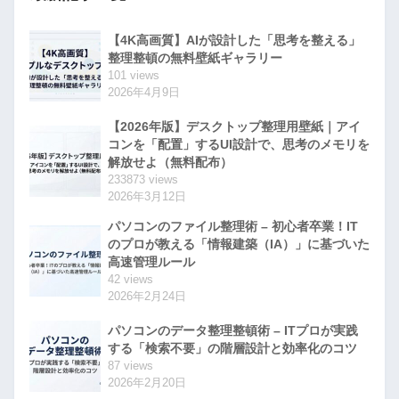
【4K高画質】AIが設計した「思考を整える」
整理整頓の無料壁紙ギャラリー
101 views
2026年4月9日
【2026年版】デスクトップ整理用壁紙｜アイ
コンを「配置」するUI設計で、思考のメモリを
解放せよ（無料配布）
233873 views
2026年3月12日
パソコンのファイル整理術 – 初心者卒業！IT
のプロが教える「情報建築（IA）」に基づいた
高速管理ルール
42 views
2026年2月24日
パソコンのデータ整理整頓術 – ITプロが実践
する「検索不要」の階層設計と効率化のコツ
87 views
2026年2月20日