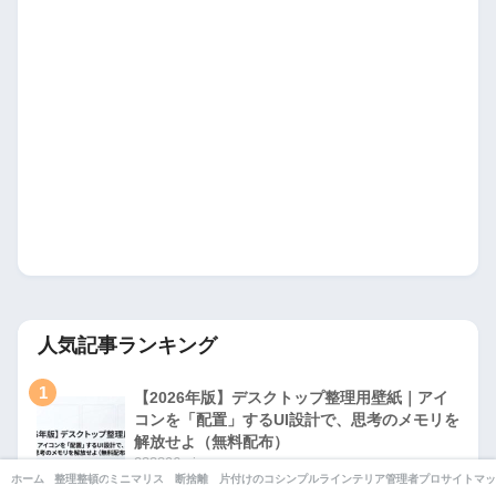
人気記事ランキング
1
【2026年版】デスクトップ整理用壁紙｜アイ
コンを「配置」するUI設計で、思考のメモリを
解放せよ（無料配布）
233896 views
ホーム
整理整頓のコツ
ミニマリストの部屋
断捨離
片付けのコツ
シンプルライフ
インテリア・収納
管理者プロフィール
サイトマッ
2026年3月12日